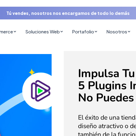
Tú vendes, nosotros nos encargamos de todo lo demás
mmerce
Soluciones Web
Portafolio
Nosotros
Impulsa Tu
5 Plugins 
No Puedes 
El éxito de una tie
diseño atractivo o d
también de la funcio