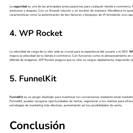
La
seguridad
es una de las principales preocupaciones para cualquier tienda e-commerce.
amenazas y ataques. Con un firewall robusto y un escáner de malware, Wordfence te ayuda 
características como la autenticación de dos factores y bloqueos de IP, brindando una capa
4. WP Rocket
La velocidad de carga de tu sitio web es crucial para la experiencia del usuario y el SEO.
WP
mejora la velocidad de tu tienda e-commerce. Con funciones como el almacenamiento en cac
diferida de imágenes, WP Rocket asegura que tu sitio se cargue rápidamente, mejorando la 
5. FunnelKit
FunnelKit
es un plugin diseñado para maximizar tus conversiones mediante email marketin
FunnelKit, puedes recuperar oportunidades de ventas, segmentar a tus clientes para ofrecer
estrategias de marketing más efectivas, aumentando así tus posibilidades de venta.
Conclusión