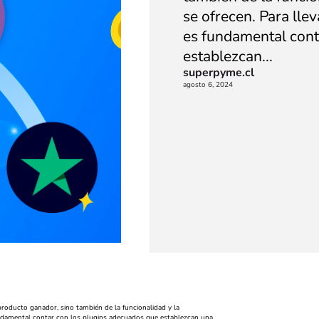
se ofrecen. Para llev
es fundamental cont
establezcan...
superpyme.cl
agosto 6, 2024
roducto ganador, sino también de la funcionalidad y la
s fundamental contar con los plugins adecuados que establezcan una