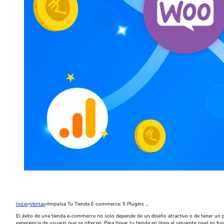
Inicio
Ventas
Impulsa Tu Tienda E-commerce: 5 Plugins ...
El éxito de una tienda e-commerce no solo depende de un diseño atractivo o de tener un p
experiencia de usuario que se ofrecen. Para llevar tu tienda en línea al siguiente nivel e