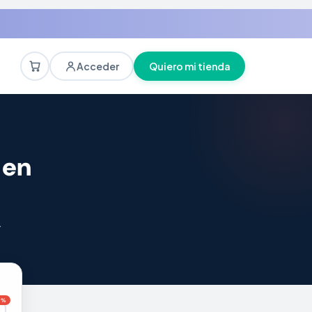
Acceder
Quiero mi tienda
 en
.
0%