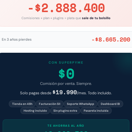
-$2.888.400
Comisiones + plan + plugins = plata que
sale de tu bolsillo
-$8.665.200
En 3 años pierdes
CON SUPERPYME
$0
Comisión por venta. Siempre.
$19.990
Solo pagas desde
/mes. Todo incluido.
Tienda en 48h
Facturación SII
Soporte WhatsApp
Dashboard BI
Hosting incluido
Sin plugins extra
Pasarela incluida
TE AHORRAS AL AÑO