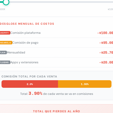
500K
$10
DESGLOSE MENSUAL DE COSTOS
-$100.0
Comisión plataforma
SHOPIFY
-$95.0
Comisión de pago
PASARELA
-$25.7
Mensualidad
PLAN
-$20.0
Apps y extensiones
PLUGINS
COMISIÓN TOTAL POR CADA VENTA
2.0%
1.90%
3.90%
Total:
de cada venta se va en comisiones
TOTAL QUE PIERDES AL AÑO