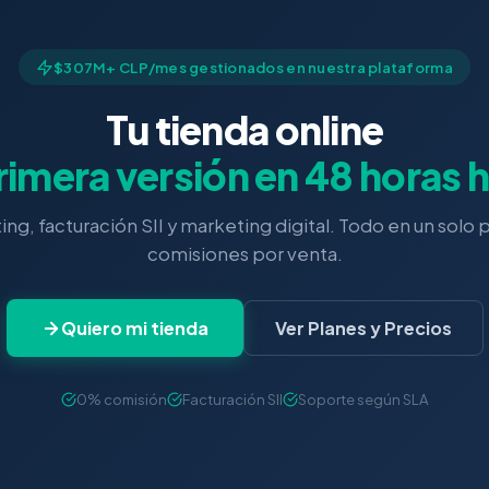
$307M+ CLP/mes gestionados en nuestra plataforma
Tu tienda online
rimera versión en 48 horas h
ing, facturación SII y marketing digital. Todo en un solo 
comisiones por venta.
Quiero mi tienda
Ver Planes y Precios
0% comisión
Facturación SII
Soporte según SLA