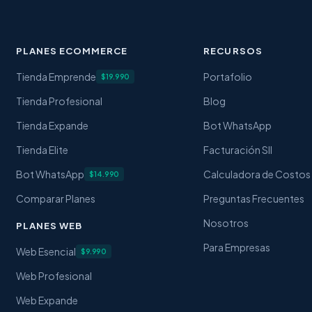
PLANES ECOMMERCE
RECURSOS
Tienda Emprende
Portafolio
$19.990
Tienda Profesional
Blog
Tienda Expande
Bot WhatsApp
Tienda Elite
Facturación SII
Bot WhatsApp
Calculadora de Costos
$14.990
Comparar Planes
Preguntas Frecuentes
Nosotros
PLANES WEB
Para Empresas
Web Esencial
$9.990
Web Profesional
Web Expande