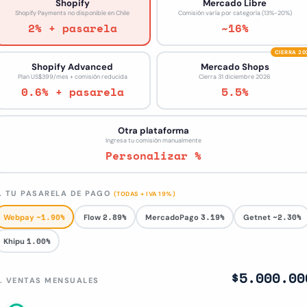
Shopify
Mercado Libre
Shopify Payments no disponible en Chile
Comisión varía por categoría (13%-20%)
2% + pasarela
~16%
CIERRA 20
Shopify Advanced
Mercado Shops
Plan US$399/mes + comisión reducida
Cierra 31 diciembre 2026
0.6% + pasarela
5.5%
Otra plataforma
Ingresa tu comisión manualmente
Personalizar %
. TU PASARELA DE PAGO
(TODAS + IVA 19%)
~1.90%
2.89%
3.19%
~2.30%
Webpay
Flow
MercadoPago
Getnet
1.00%
Khipu
$5.000.00
. VENTAS MENSUALES