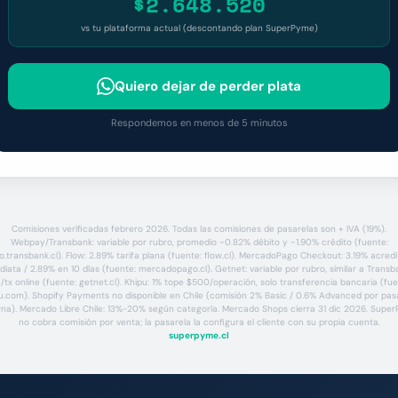
$2.648.520
vs tu plataforma actual (descontando plan SuperPyme)
Quiero dejar de perder plata
Respondemos en menos de 5 minutos
Comisiones verificadas febrero 2026. Todas las comisiones de pasarelas son + IVA (19%).
Webpay/Transbank: variable por rubro, promedio ~0.82% débito y ~1.90% crédito (fuente:
o.transbank.cl). Flow: 2.89% tarifa plana (fuente: flow.cl). MercadoPago Checkout: 3.19% acred
diata / 2.89% en 10 días (fuente: mercadopago.cl). Getnet: variable por rubro, similar a Transb
/tx online (fuente: getnet.cl). Khipu: 1% tope $500/operación, solo transferencia bancaria (fue
u.com). Shopify Payments no disponible en Chile (comisión 2% Basic / 0.6% Advanced por pas
rna). Mercado Libre Chile: 13%-20% según categoría. Mercado Shops cierra 31 dic 2026. Supe
no cobra comisión por venta; la pasarela la configura el cliente con su propia cuenta.
superpyme.cl