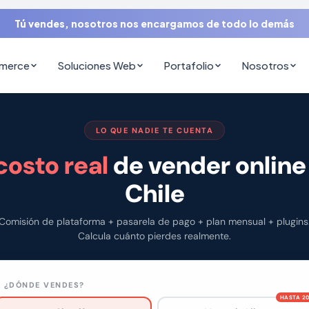
Tú vendes, nosotros nos encargamos de todo lo demás
mmerce
Soluciones Web
Portafolio
Nosotros
LO QUE NADIE TE CUENTA
costo real
de vender online
Chile
Comisión de plataforma + pasarela de pago + plan mensual + plugins
Calcula cuánto pierdes realmente.
. ¿DÓNDE VENDES?
HASTA 2