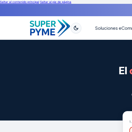
Saltar al contenido principal
Saltar al pie de página
Soluciones eCo
El
1