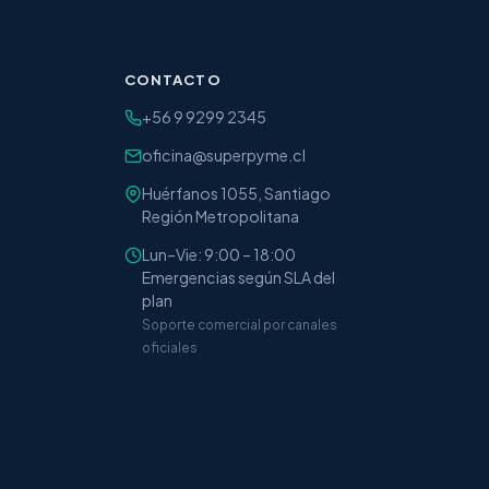
CONTACTO
+56 9 9299 2345
oficina@superpyme.cl
Huérfanos 1055, Santiago
Región Metropolitana
Lun–Vie: 9:00 – 18:00
Emergencias según SLA del
plan
Soporte comercial por canales
oficiales