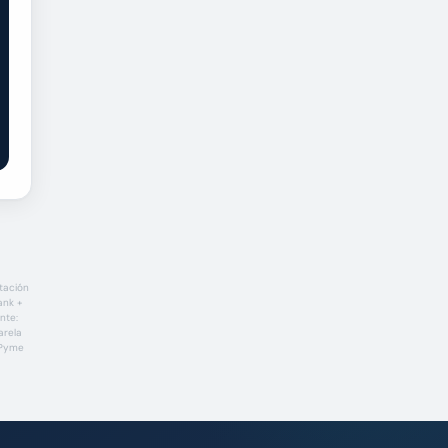
itación
ank +
nte:
arela
rPyme