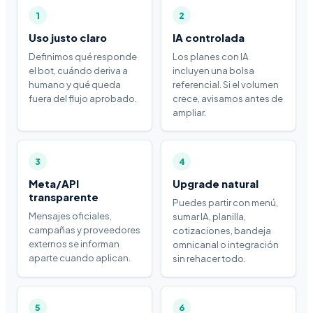
1
2
Uso justo claro
IA controlada
Definimos qué responde
Los planes con IA
el bot, cuándo deriva a
incluyen una bolsa
humano y qué queda
referencial. Si el volumen
fuera del flujo aprobado.
crece, avisamos antes de
ampliar.
3
4
Meta/API
Upgrade natural
transparente
Puedes partir con menú,
Mensajes oficiales,
sumar IA, planilla,
campañas y proveedores
cotizaciones, bandeja
externos se informan
omnicanal o integración
aparte cuando aplican.
sin rehacer todo.
5
6