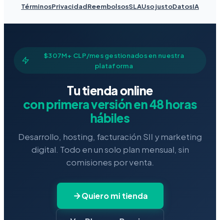
Términos
Privacidad
Reembolsos
SLA
Uso justo
Datos
IA
$307M+ CLP/mes gestionados en nuestra
plataforma
Tu tienda online
con primera versión en 48 horas
hábiles
Desarrollo, hosting, facturación SII y marketing
digital. Todo en un solo plan mensual, sin
comisiones por venta.
Quiero mi tienda