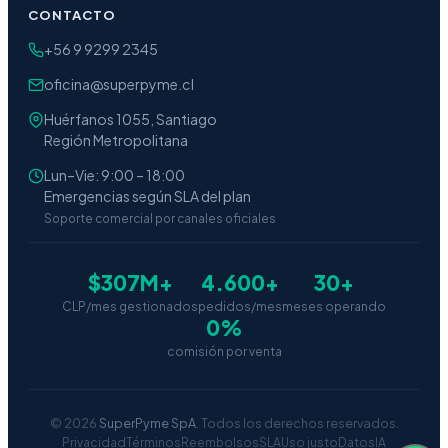
CONTACTO
+56 9 9299 2345
oficina@superpyme.cl
Huérfanos 1055, Santiago
Región Metropolitana
Lun–Vie: 9:00 – 18:00
Emergencias según SLA del plan
Soporte comercial por canales oficiales
$307M+
4.600+
30+
CLP/mes gestionados
pedidos/mes
meses operando
0%
comisión por venta
© 2026
SuperPyme SpA
. Todos los derechos reservados.
Privacidad
Términos
Reembolsos
SLA
Uso justo
Datos
IA