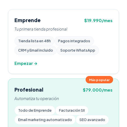
Emprende
$19.990/mes
Tu primera tienda profesional
Tienda lista en 48h
Pagos integrados
CRM y Email incluido
Soporte WhatsApp
Empezar →
Más popular
Profesional
$79.000/mes
Automatiza tu operación
Todo de Emprende
Facturación SII
Email marketing automatizado
SEO avanzado