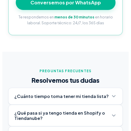
Conversemos por WhatsApp
Te respondemos en
menos de 30 minutos
en horario
laboral. Soporte técnico: 24/7, los 365 días
PREGUNTAS FRECUENTES
Resolvemos tus dudas
¿Cuánto tiempo toma tener mi tienda lista?
Con el Plan Emprende, tu tienda está funcionando en
¿Qué pasa si ya tengo tienda en Shopify o
48 horas. Para planes más complejos como Expande
Tiendanube?
o Elite, el timeline depende del alcance del proyecto,
pero siempre tienes una primera versión funcional en
Migramos todo: productos, clientes, historial de