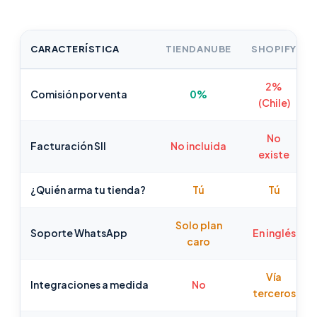
CARACTERÍSTICA
TIENDANUBE
SHOPIFY
2%
Comisión por venta
0%
(Chile)
No
Facturación SII
No incluida
existe
¿Quién arma tu tienda?
Tú
Tú
Solo plan
Soporte WhatsApp
En inglés
caro
Vía
Integraciones a medida
No
terceros