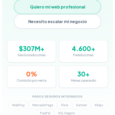
Quiero mi web profesional
Necesito escalar mi negocio
$307M+
4.600+
Gestionados/mes
Pedidos/mes
0%
30+
Comisión por venta
Meses operando
PAGOS SEGUROS INTEGRADOS
WebPay
MercadoPago
Flow
Getnet
Khipu
PayPal
SSL Seguro