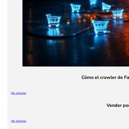
Cómo el crawler de F
Ver articulo
Vender po
Ver articulo