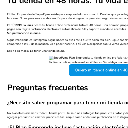
Tu tienda en 48 horas. Tu vida e
El Plan Emprende de SuperPyme existe para emprendedoras como tú. Para las que ya se la 
funciona. No es para arrancar de cero. Es para dar el siguiente paso sin riesgo, sin endeudar
Por
$19.990 al mes
tienes tu tienda online profesional lista en 48 horas. Con dominio propio
pagos con tarjeta, facturación electrónica automática del SII y soporte cuando lo necesites.
Sin permanencia mínima.
Sigue vendiendo en Instagram. Sigue haciendo esos reels que te salen tan bien. Sigue cone
comprarte a las 3 de la mañana, va a poder hacerlo. Y tú vas a despertar con la venta ya hec
Eso no es magia. Es tener una tienda online.
Tu tienda online profesional en 48 horas. Sin código, sin com
Quiero mi tienda online en 4
Preguntas frecuentes
¿Necesito saber programar para tener mi tienda o
No. Nosotros armamos toda tu tienda por ti. Tú solo nos entregas tus productos, fotos y d
agregar productos o cambiar precios es tan simple como editar una publicación de Instagr
¿El Plan Emprende incluye facturación electrónica