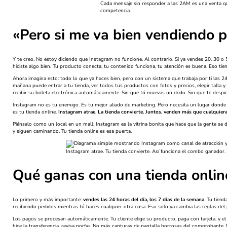
Cada mensaje sin responder a las 2AM es una venta qu
competencia.
«Pero si me va bien vendiendo 
Y te creo. No estoy diciendo que Instagram no funcione. Al contrario. Si ya vendes 20, 30 o
hiciste algo bien. Tu producto conecta, tu contenido funciona, tu atención es buena. Eso ti
Ahora imagina esto: todo lo que ya haces bien, pero con un sistema que trabaja por ti las 24
mañana puede entrar a tu tienda, ver todos tus productos con fotos y precios, elegir talla y
recibir su boleta electrónica automáticamente. Sin que tú muevas un dedo. Sin que te despier
Instagram no es tu enemigo. Es tu mejor aliado de marketing. Pero necesita un lugar donde
es tu tienda online.
Instagram atrae. La tienda convierte. Juntos, venden más que cualquier
Piénsalo como un local en un mall. Instagram es la vitrina bonita que hace que la gente se de
y siguen caminando. Tu tienda online es esa puerta.
Instagram atrae. Tu tienda convierte. Así funciona el combo ganador.
Qué ganas con una tienda onlin
Lo primero y más importante:
vendes las 24 horas del día, los 7 días de la semana
. Tu tien
recibiendo pedidos mientras tú haces cualquier otra cosa. Eso solo ya cambia las reglas del 
Los pagos se procesan automáticamente. Tu cliente elige su producto, paga con tarjeta, y el
hice la transferencia, revisa porfa». No más capturas de pantalla borrosas del comprobante