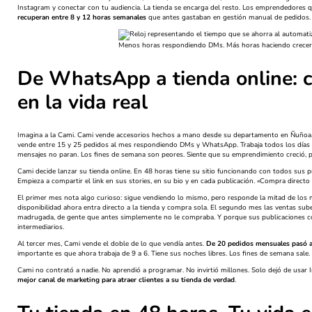
Instagram y conectar con tu audiencia. La tienda se encarga del resto. Los emprendedores
recuperan entre 8 y 12 horas semanales
que antes gastaban en gestión manual de pedidos.
Menos horas respondiendo DMs. Más horas haciendo crecer 
De WhatsApp a tienda online: c
en la vida real
Imagina a la Cami. Cami vende accesorios hechos a mano desde su departamento en Ñuñoa.
vende entre 15 y 25 pedidos al mes respondiendo DMs y WhatsApp. Trabaja todos los días d
mensajes no paran. Los fines de semana son peores. Siente que su emprendimiento creció, 
Cami decide lanzar su tienda online. En 48 horas tiene su sitio funcionando con todos sus p
Empieza a compartir el link en sus stories, en su bio y en cada publicación. «Compra directo e
El primer mes nota algo curioso: sigue vendiendo lo mismo, pero responde la mitad de los 
disponibilidad ahora entra directo a la tienda y compra sola. El segundo mes las ventas su
madrugada, de gente que antes simplemente no le compraba. Y porque sus publicaciones con
intermediarios.
Al tercer mes, Cami vende el doble de lo que vendía antes.
De 20 pedidos mensuales pasó a
importante es que ahora trabaja de 9 a 6. Tiene sus noches libres. Los fines de semana sale.
Cami no contrató a nadie. No aprendió a programar. No invirtió millones. Solo dejó de usa
mejor canal de marketing para atraer clientes a su tienda de verdad
.