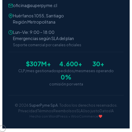
oficina@superpyme.cl
Huérfanos 1055, Santiago
Región Metropolitana
Lun–Vie: 9:00 – 18:00
Emergencias según SLA del plan
Soporte comercial por canales oficiales
$307M+
4.600+
30+
CLP/mes gestionados
pedidos/mes
meses operando
0%
comisión por venta
© 2026
SuperPyme SpA
. Todos los derechos reservados.
Privacidad
Términos
Reembolsos
SLA
Uso justo
Datos
IA
Hecho con WordPress + WooCommerce