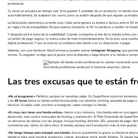
profesional.
Tu stock se actualiza en tiempo real. Si te quedan 3 unidades de un producto, tu tienda m
automáticamente. Se acabaron los «sorry, justo se acabó» después de que alguien ya estaba
La facturación electrónica se emite sola. Cada venta genera su boleta o factura ante el SII 
en regla y te da tranquilidad. Porque seamos honestas: el SII no perdona, y vender sin bolet
Y después está el tema de la credibilidad. Cuando compartes el link de tu tienda online con 
un botón de pago seguro, tu marca sube de nivel instantáneamente. Ya no eres «una cuenta
digital profesional. Y eso se nota en la confianza del cliente y en su disposición a pagar.
Además, con una tienda en WooCommerce puedes activar
Instagram Shopping
, que permit
stories. Tu seguidor ve algo que le gusta, toca la etiqueta y llega directo a tu tienda a compra
Una tienda profesional vende por ti mientras duermes. Literal.
Las tres excusas que te están f
«No sé programar.»
Perfecto, porque no necesitas saber. En SuperPyme nosotros armamos tu
y en
48 horas
tienes tu tienda online funcionando con dominio, hosting, pasarela de pago y 
técnicos. Si sabes subir una foto a Instagram, sabes manejar tu tienda.
«Es muy caro tener una tienda online.»
Vamos a los números. Una tienda web en una agencia
desarrollo, más costos mensuales de hosting y mantención. El Plan Emprende de SuperPy
un almuerzo de viernes con las amigas. Incluye hosting, dominio, SSL, pasarela de pago, factu
comisiones por venta, sin letra chica. Si vendes aunque sea 5 productos más al mes gracias a
«No tengo tiempo para manejar una tienda.»
Esa es justamente la gracia. La tienda te ahor
tienda lo hace sola: mostrar productos, cobrar, actualizar stock, emitir boletas. Tú sigues 