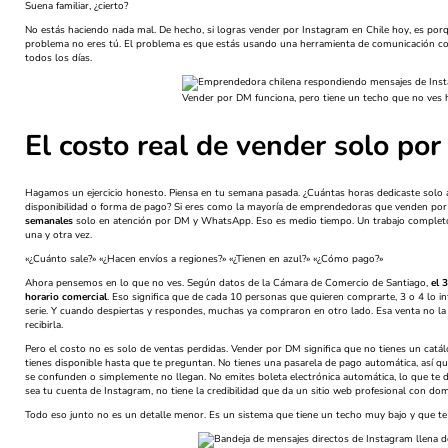
Suena familiar, ¿cierto?
No estás haciendo nada mal. De hecho, si logras vender por Instagram en Chile hoy, es por
problema no eres tú. El problema es que estás usando una herramienta de comunicación com
todos los días.
Vender por DM funciona, pero tiene un techo que no ves h
El costo real de vender solo po
Hagamos un ejercicio honesto. Piensa en tu semana pasada. ¿Cuántas horas dedicaste solo 
disponibilidad o forma de pago? Si eres como la mayoría de emprendedoras que venden por 
semanales
solo en atención por DM y WhatsApp. Eso es medio tiempo. Un trabajo complet
una y otra vez.
«¿Cuánto sale?» «¿Hacen envíos a regiones?» «¿Tienen en azul?» «¿Cómo pago?»
Ahora pensemos en lo que no ves. Según datos de la Cámara de Comercio de Santiago,
el 
horario comercial
. Eso significa que de cada 10 personas que quieren comprarte, 3 o 4 lo 
serie. Y cuando despiertas y respondes, muchas ya compraron en otro lado. Esa venta no la 
recibirla.
Pero el costo no es solo de ventas perdidas. Vender por DM significa que no tienes un catál
tienes disponible hasta que te preguntan. No tienes una pasarela de pago automática, así q
se confunden o simplemente no llegan. No emites boleta electrónica automática, lo que te de
sea tu cuenta de Instagram, no tiene la credibilidad que da un sitio web profesional con dom
Todo eso junto no es un detalle menor. Es un sistema que tiene un techo muy bajo y que te