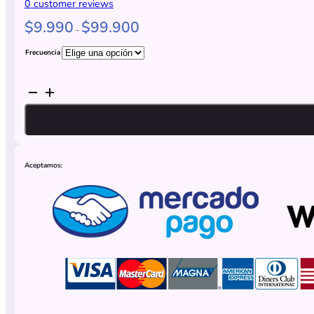
0
customer reviews
$
9.990
$
99.900
–
Frecuencia
Plan
Web
Escencial
cantidad
Aceptamos: