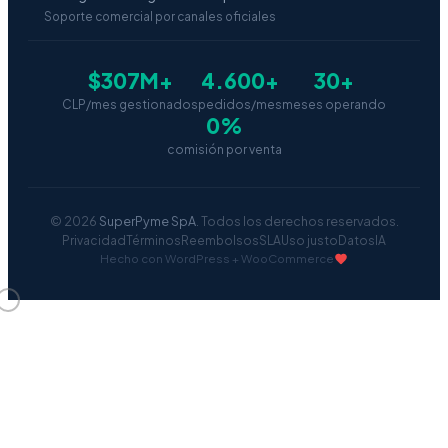
Soporte comercial por canales oficiales
$307M+
4.600+
30+
CLP/mes gestionados
pedidos/mes
meses operando
0%
comisión por venta
© 2026
SuperPyme SpA
. Todos los derechos reservados.
Privacidad
Términos
Reembolsos
SLA
Uso justo
Datos
IA
Hecho con WordPress + WooCommerce