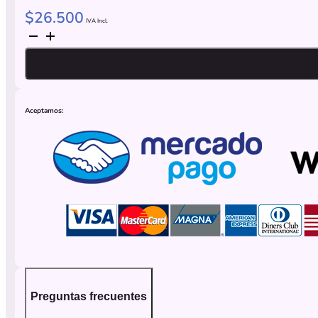
$
26.500
IVA Incl.
Mensualidad
BOT
para
Whatsapp
básico
+
pago
del
Aceptamos:
servidor
cantidad
Preguntas frecuentes