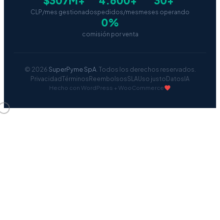
$307M+
4.600+
30+
CLP/mes gestionados
pedidos/mes
meses operando
0%
comisión por venta
© 2026
SuperPyme SpA
. Todos los derechos reservados.
Privacidad
Términos
Reembolsos
SLA
Uso justo
Datos
IA
Hecho con WordPress + WooCommerce