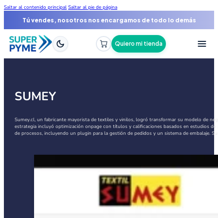
Saltar al contenido principal
Saltar al pie de página
Tú vendes, nosotros nos encargamos de todo lo demás
Quiero mi tienda
SUMEY
Sumey.cl, un fabricante mayorista de textiles y vinilos, logró transformar su modelo de n
estrategia incluyó optimización onpage con títulos y calificaciones basados en estudios 
de procesos, incluyendo un plugin para la gestión de pedidos y un sistema de embalaje. Su