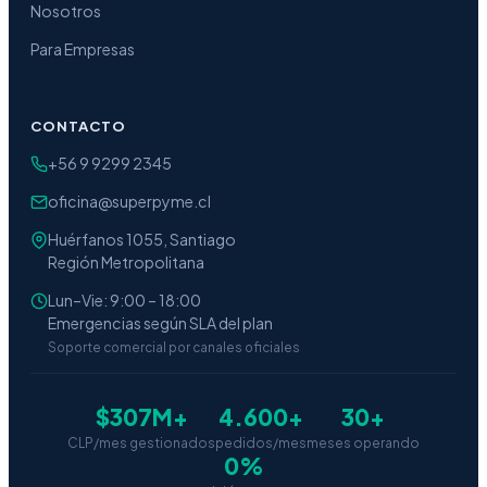
Nosotros
Para Empresas
CONTACTO
+56 9 9299 2345
oficina@superpyme.cl
Huérfanos 1055, Santiago
Región Metropolitana
Lun–Vie: 9:00 – 18:00
Emergencias según SLA del plan
Soporte comercial por canales oficiales
$307M+
4.600+
30+
CLP/mes gestionados
pedidos/mes
meses operando
0%