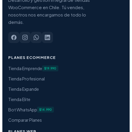
Desarrollo y gestión integral de tiendas
WooCommerce en Chile. Tú vendes,
nosotros nos encargamos de todo lo
demás.
PLANES ECOMMERCE
Tienda Emprende
$19.990
Tienda Profesional
Tienda Expande
Tienda Elite
Bot WhatsApp
$14.990
Comparar Planes
PLANES WEB