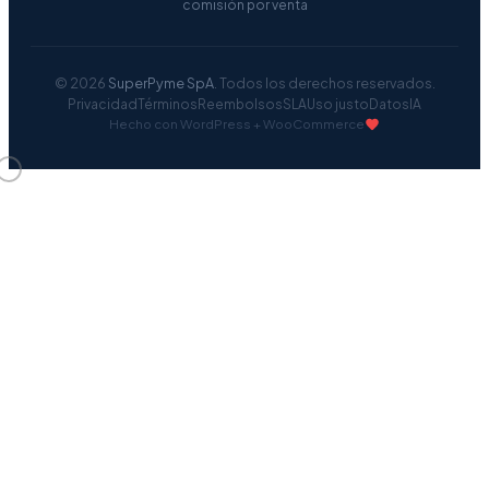
comisión por venta
© 2026
SuperPyme SpA
. Todos los derechos reservados.
Privacidad
Términos
Reembolsos
SLA
Uso justo
Datos
IA
Hecho con WordPress + WooCommerce