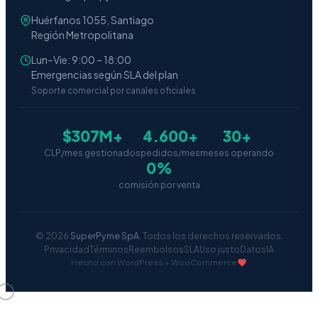
Huérfanos 1055, Santiago
Región Metropolitana
Lun–Vie: 9:00 – 18:00
Emergencias según SLA del plan
Soporte comercial por canales oficiales
$307M+
4.600+
30+
CLP/mes gestionados
pedidos/mes
meses operando
0%
comisión por venta
© 2026
SuperPyme SpA
. Todos los derechos reservados.
Privacidad
Términos
Reembolsos
SLA
Uso justo
Datos
IA
Hecho con WordPress + WooCommerce