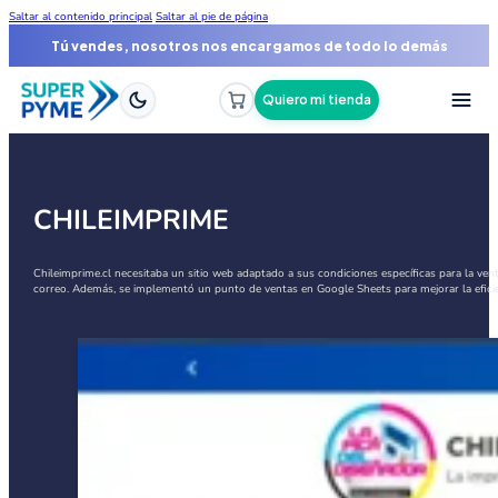
Saltar al contenido principal
Saltar al pie de página
Tú vendes, nosotros nos encargamos de todo lo demás
Quiero mi tienda
CHILEIMPRIME
Chileimprime.cl necesitaba un sitio web adaptado a sus condiciones específicas para la v
correo. Además, se implementó un punto de ventas en Google Sheets para mejorar la eficiencia