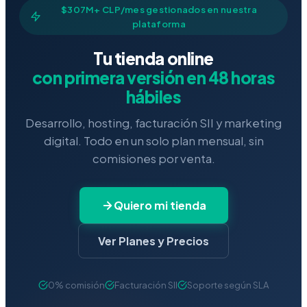
$307M+ CLP/mes gestionados en nuestra
plataforma
Tu tienda online
con primera versión en 48 horas
hábiles
Desarrollo, hosting, facturación SII y marketing
digital. Todo en un solo plan mensual, sin
comisiones por venta.
Quiero mi tienda
Ver Planes y Precios
0% comisión
Facturación SII
Soporte según SLA