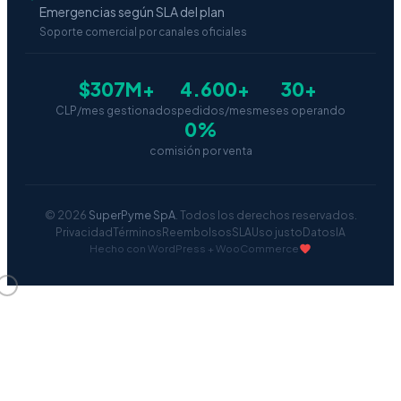
Emergencias según SLA del plan
Soporte comercial por canales oficiales
$307M+
4.600+
30+
CLP/mes gestionados
pedidos/mes
meses operando
0%
comisión por venta
© 2026
SuperPyme SpA
. Todos los derechos reservados.
Privacidad
Términos
Reembolsos
SLA
Uso justo
Datos
IA
Hecho con WordPress + WooCommerce