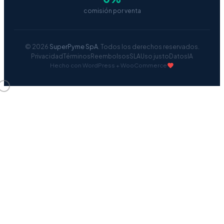
comisión por venta
© 2026
SuperPyme SpA
. Todos los derechos reservados.
Privacidad
Términos
Reembolsos
SLA
Uso justo
Datos
IA
Hecho con WordPress + WooCommerce