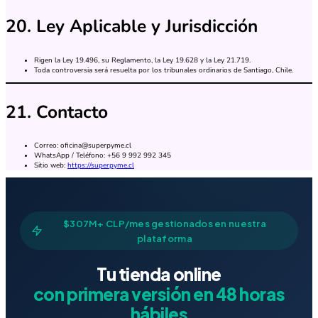
20. Ley Aplicable y Jurisdicción
Rigen la Ley 19.496, su Reglamento, la Ley 19.628 y la Ley 21.719.
Toda controversia será resuelta por los tribunales ordinarios de Santiago, Chile.
21. Contacto
Correo:
oficina@superpyme.cl
WhatsApp / Teléfono: +56 9 992 992 345
Sitio web:
https://superpyme.cl
$307M+ CLP/mes gestionados en nuestra
plataforma
Tu tienda online
con primera versión en 48 horas
hábiles