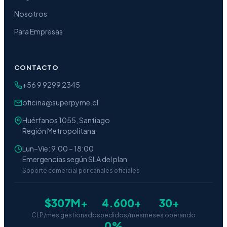
Nosotros
Para Empresas
CONTACTO
+56 9 9299 2345
oficina@superpyme.cl
Huérfanos 1055, Santiago
Región Metropolitana
Lun–Vie: 9:00 – 18:00
Emergencias según SLA del plan
Soporte comercial por canales oficiales
$307M+
4.600+
30+
CLP/mes gestionados
pedidos/mes
meses operando
0%